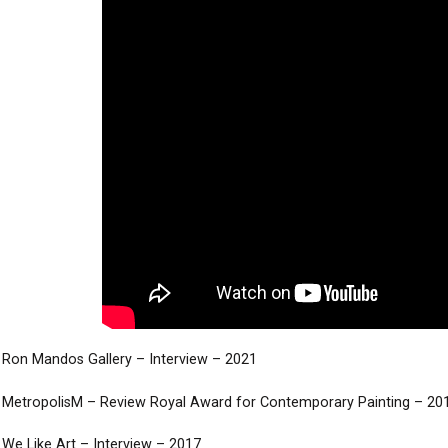
Ron Mandos Gallery
– Interview – 2021
MetropolisM
– Review Royal Award for Contemporary Painting – 20
We Like Art
– Interview – 2017